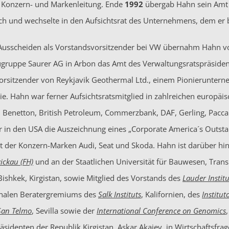
 Konzern- und Markenleitung. Ende
1992
übergab Hahn sein Amt 
ch und wechselte in den Aufsichtsrat des Unternehmens, dem er b
Ausscheiden als Vorstandsvorsitzender bei VW übernahm Hahn 
ruppe Saurer AG in Arbon das Amt des Verwaltungsratspräsidenten
vorsitzender von Reykjavik Geothermal Ltd., einem Pionierunte
e. Hahn war ferner Aufsichtsratsmitglied in zahlreichen europ
, Benetton, British Petroleum, Commerzbank, DAF, Gerling, Pacc
er in den USA die Auszeichnung eines „Corporate America´s Outsta
at der Konzern-Marken Audi, Seat und Skoda. Hahn ist darüber h
ickau (FH)
und an der Staatlichen Universität für Bauwesen, Transp
Bishkek, Kirgistan, sowie Mitglied des Vorstands des
Lauder Instit
onalen Beratergremiums des
Salk Instituts
, Kalifornien, des
Institu
San Telmo
, Sevilla sowie der
International Conference on Genomics
äsidenten der Republik Kirgistan, Askar Akajev, in Wirtschaftsfrag