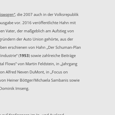
lkswagen“
, die 2007 auch in der Volksrepublik
Ausgabe vor. 2016 veröffentlichte Hahn mit
nen Vater, der maßgeblich am Aufstieg von
gründern der Auto Union gehörte, aus der
aneben erschienen von Hahn „Der Schuman-Plan
ndustrie“ (
1953
) sowie zahlreiche Beiträge
tal Flows“ von Martin Feldstein, in „Jahrgang
on Alfred Neven DuMont, in „Focus on
 von Heiner Böttger/Michaela Sambanis sowie
n Dominik Imseng.