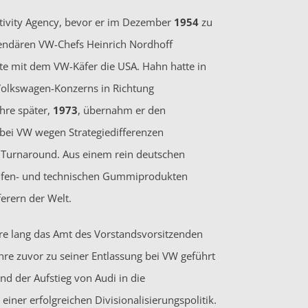
uctivity Agency, bevor er im Dezember
1954
zu
gendären VW-Chefs Heinrich Nordhoff
rte mit dem VW-Käfer die USA. Hahn hatte in
 Volkswagen-Konzerns in Richtung
ahre später,
1973
, übernahm er den
bei VW wegen Strategiedifferenzen
n Turnaround. Aus einem rein deutschen
eifen- und technischen Gummiprodukten
erern der Welt.
re lang das Amt des Vorstandsvorsitzenden
hre zuvor zu seiner Entlassung bei VW geführt
d der Aufstieg von Audi in die
einer erfolgreichen Divisionalisierungspolitik.