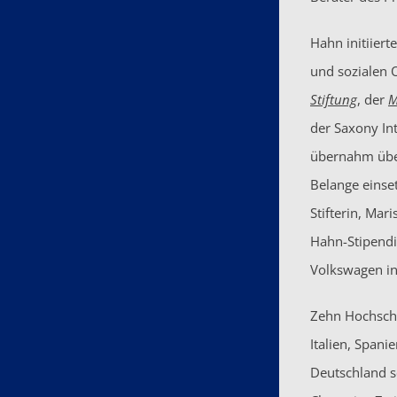
Hahn initiiert
und sozialen 
Stiftung
, der
M
der Saxony In
übernahm über
Belange einse
Stifterin, Mar
Hahn-Stipendi
Volkswagen in
Zehn Hochschu
Italien, Spani
Deutschland s