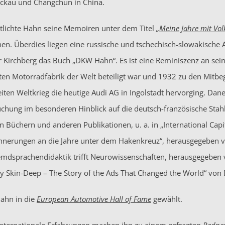
ckau und Changchun in China.
tlichte Hahn seine Memoiren unter dem Titel
„Meine Jahre mit Vo
nen. Überdies liegen eine russische und tschechisch-slowakische 
r Kirchberg das Buch „DKW Hahn“. Es ist eine Reminiszenz an sei
en Motorradfabrik der Welt beteiligt war und 1932 zu den Mitbe
ten Weltkrieg die heutige Audi AG in Ingolstadt hervorging. D
chung im besonderen Hinblick auf die deutsch-französische Stahli
n Büchern und anderen Publikationen, u. a. in „International Capi
nnerungen an die Jahre unter dem Hakenkreuz“, herausgegeben v
emdsprachendidaktik trifft Neurowissenschaften, herausgegeben
nly Skin-Deep – The Story of the Ads That Changed the World“ vo
ahn in die
European Automotive Hall of Fame
gewählt.