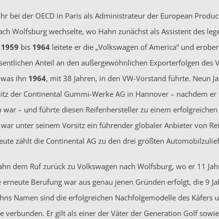
 Jahr bei der OECD in Paris als Administrateur der European Prod
ch Wolfsburg wechselte, wo Hahn zunächst als Assistent des le
n
1959
bis
1964
leitete er die „Volkswagen of America“ und erobe
esentlichen Anteil an den außergewöhnlichen Exporterfolgen des
 was ihn
1964
, mit 38 Jahren, in den VW-Vorstand führte. Neun J
itz der Continental Gummi-Werke AG in Hannover – nachdem er 
 war – und führte diesen Reifenhersteller zu einem erfolgreiche
ar unter seinem Vorsitz ein führender globaler Anbieter von R
ute zählt die Continental AG zu den drei größten Automobilzulief
ahn dem Ruf zurück zu Volkswagen nach Wolfsburg, wo er 11 Jah
e erneute Berufung war aus genau jenen Gründen erfolgt, die 9 Ja
ahns Namen sind die erfolgreichen Nachfolgemodelle des Käfers un
verbunden. Er gilt als einer der Väter der Generation Golf sowie 