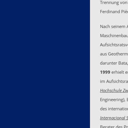
Trennung von
Ferdinand Pië
Nach seinem 
Maschinenbaug
Aufsichtsrats
aus Geothermi
darunter Bata
1999
erhielt 
im Aufsichtsr
Hochschule Zw
Engineering), 
des internati
Internacional 
Berater des Pr