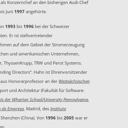
als Konzernchef an den bisherigen Audi-Chef
is Juni
1997
angehörte.
von
1993
bis
1996
bei der Schweizer
. Er ist stellvertretender
rnehmen auf dem Gebiet der Stromerzeugung
äischen und amerikanischen Unternehmen,
ar, ThyssenKrupp, TRW und Perot Systems.
nding Directors“. Hahn ist Ehrenvorsitzender
inaus Honorarprofessor an der
Westsächsischen
ort und Architektur (Fakultät für Software-
uts der Wharton School/University Pennsylvania
,
to de Empresa
, Madrid, des
Instituto
, Shenzhen (China). Von
1996
bis
2005
war er
en.