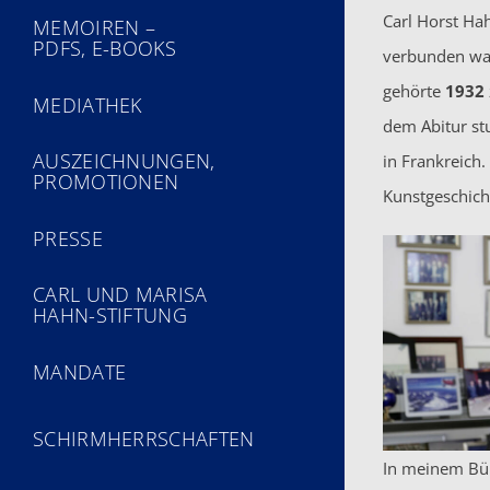
Carl Horst Ha
MEMOIREN –
PDFS, E-BOOKS
verbunden war
gehörte
1932
MEDIATHEK
dem Abitur st
AUSZEICHNUNGEN,
in Frankreich.
PROMOTIONEN
Kunstgeschicht
PRESSE
CARL UND MARISA
HAHN-STIFTUNG
MANDATE
SCHIRMHERRSCHAFTEN
In meinem Bü