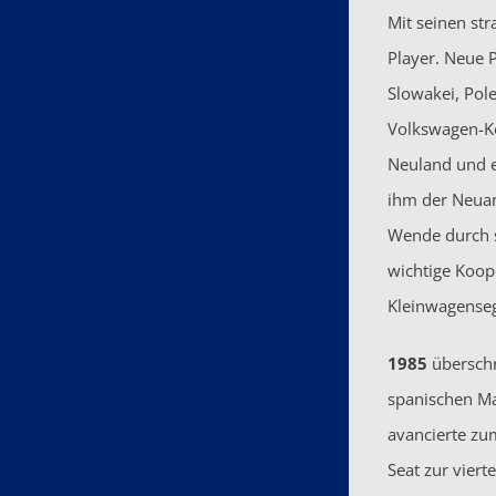
Mit seinen st
Player. Neue 
Slowakei, Pol
Volkswagen-Ko
Neuland und e
ihm der Neuan
Wende durch s
wichtige Koop
Kleinwagense
1985
überschr
spanischen Ma
avancierte zu
Seat zur vier