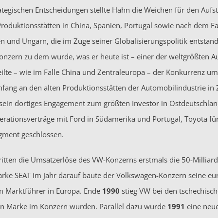
rategischen Entscheidungen stellte Hahn die Weichen für den Auf
Produktionsstätten in China, Spanien, Portugal sowie nach dem Fa
en und Ungarn, die im Zuge seiner Globalisierungspolitik entsta
nzern zu dem wurde, was er heute ist – einer der weltgrößten Au
ilte – wie im Falle China und Zentraleuropa – der Konkurrenz um
fang an den alten Produktionsstätten der Automobilindustrie i
ein dortiges Engagement zum größten Investor in Ostdeutschlan
erationsverträge mit Ford in Südamerika und Portugal, Toyota fü
gment geschlossen.
itten die Umsatzerlöse des VW-Konzerns erstmals die 50-Millia
rke SEAT im Jahr darauf baute der Volkswagen-Konzern seine eu
m Marktführer in Europa. Ende
1990
stieg VW bei den tschechisc
ten Marke im Konzern wurden. Parallel dazu wurde
1991
eine neue