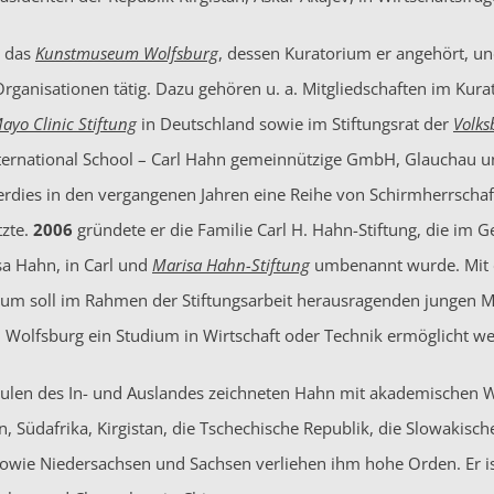
e das
Kunstmuseum Wolfsburg
, dessen Kuratorium er angehört, und 
Organisationen tätig. Dazu gehören u. a. Mitgliedschaften im Kur
ayo Clinic Stiftung
in Deutschland sowie im Stiftungsrat der
Volks
ternational School – Carl Hahn gemeinnützige GmbH, Glauchau und 
dies in den vergangenen Jahren eine Reihe von Schirmherrschafte
tzte.
2006
gründete er die Familie Carl H. Hahn-Stiftung, die im 
isa Hahn, in Carl und
Marisa Hahn-Stiftung
umbenannt wurde. Mit 
um soll im Rahmen der Stiftungsarbeit herausragenden jungen 
 Wolfsburg ein Studium in Wirtschaft oder Technik ermöglicht w
len des In- und Auslandes zeichneten Hahn mit akademischen Wür
en, Südafrika, Kirgistan, die Tschechische Republik, die Slowakis
owie Niedersachsen und Sachsen verliehen ihm hohe Orden. Er is