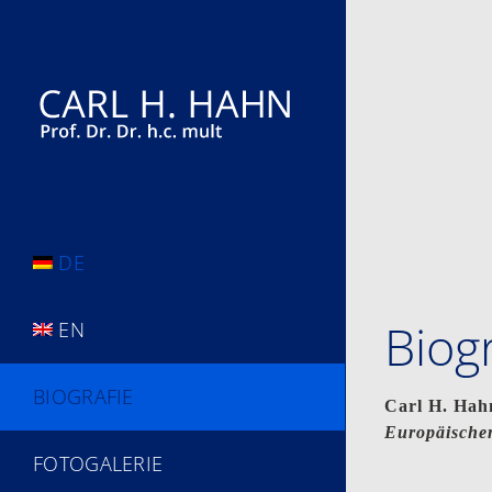
Zum
Inhalt
springen
DE
Biog
EN
BIOGRAFIE
Carl H. Hah
Europäischer
FOTOGALERIE