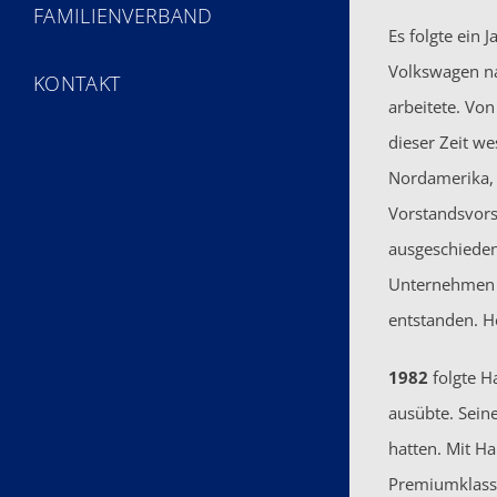
FAMILIENVERBAND
Es folgte ein
Volkswagen na
KONTAKT
arbeitete. Vo
dieser Zeit w
Nordamerika,
Vorstandsvors
ausgeschieden
Unternehmen w
entstanden. He
1982
folgte H
ausübte. Sein
hatten. Mit H
Premiumklasse 