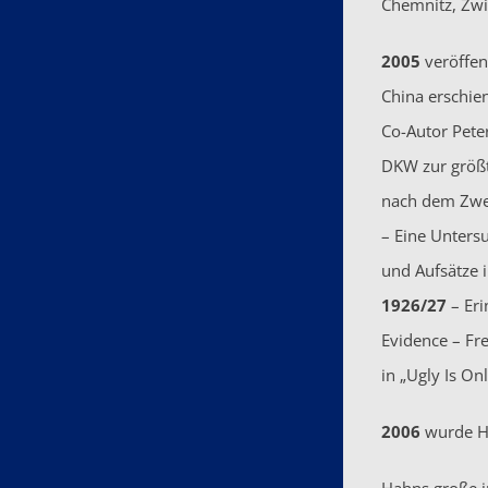
Chemnitz, Zwi
2005
veröffen
China erschie
Co-Autor Pete
DKW zur größt
nach dem Zwei
– Eine Untersu
und Aufsätze i
1926/27
– Eri
Evidence – Fr
in „Ugly Is O
2006
wurde H