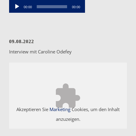
Player
Audio-
00:00
00:00
Player
09.08.2022
Interview mit Caroline Odefey
Akzeptieren Sie
Marketing
Cookies, um den Inhalt
anzuzeigen.